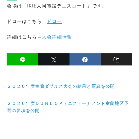
会場は「IRIE大同電設テニスコート」です。
ドローはこちら→
ドロー
詳細はこちら→
大会詳細情報
投
２０２６年度室蘭ダブルス大会の結果と写真を公開
稿
ナ
２０２６年度ＤＵＮＬＯＰテニストーナメント室蘭地区予
選の要項を公開
ビ
ゲ
ー