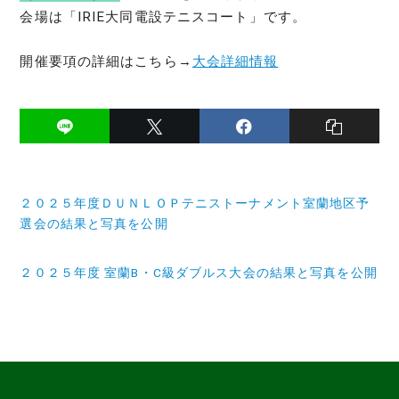
会場は「IRIE大同電設テニスコート」です。
開催要項の詳細はこちら→
大会詳細情報
投
２０２５年度ＤＵＮＬＯＰテニストーナメント室蘭地区予
稿
選会の結果と写真を公開
ナ
２０２５年度 室蘭B・C級ダブルス大会の結果と写真を公開
ビ
ゲ
ー
シ
ョ