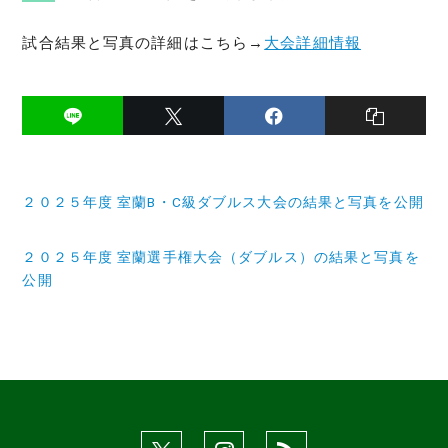
試合結果と写真の詳細はこちら→
大会詳細情報
投
２０２５年度 室蘭B・C級ダブルス大会の結果と写真を公開
稿
ナ
２０２５年度 室蘭選手権大会（ダブルス）の結果と写真を
公開
ビ
ゲ
ー
シ
ョ