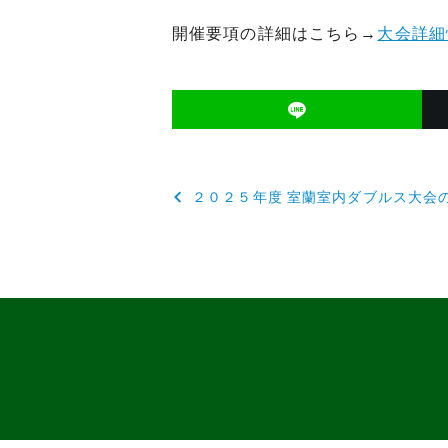
開催要項の詳細はこちら→
大会詳細
投
２０２５年度 室蘭室内ダブルス大会
稿
ナ
ビ
ゲ
ー
シ